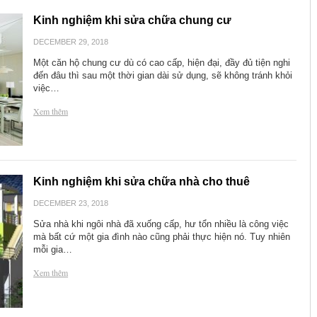
Kinh nghiệm khi sửa chữa chung cư
DECEMBER 29, 2018
Một căn hộ chung cư dù có cao cấp, hiện đại, đầy đủ tiện nghi
đến đâu thì sau một thời gian dài sử dụng, sẽ không tránh khỏi
việc…
Xem thêm
Kinh nghiệm khi sửa chữa nhà cho thuê
DECEMBER 23, 2018
Sửa nhà khi ngôi nhà đã xuống cấp, hư tổn nhiều là công việc
mà bất cứ một gia đình nào cũng phải thực hiện nó. Tuy nhiên
mỗi gia…
Xem thêm