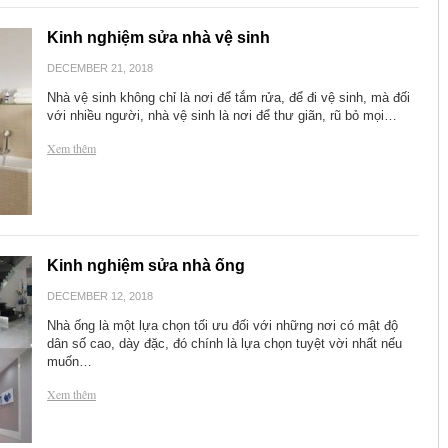
Kinh nghiệm sửa nhà vệ sinh
DECEMBER 21, 2018
Nhà vệ sinh không chỉ là nơi để tắm rửa, để đi vệ sinh, mà đối
với nhiều người, nhà vệ sinh là nơi để thư giãn, rũ bỏ mọi…
Xem thêm
Kinh nghiệm sửa nhà ống
DECEMBER 12, 2018
Nhà ống là một lựa chọn tối ưu đối với những nơi có mật độ
dân số cao, dày đặc, đó chính là lựa chọn tuyệt vời nhất nếu
muốn…
Xem thêm