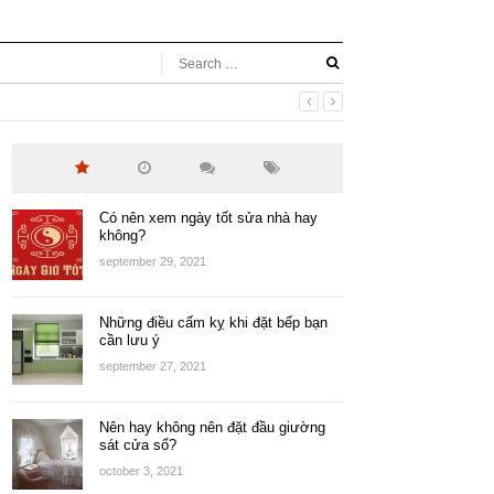
Có nên xem ngày tốt sửa nhà hay
không?
september 29, 2021
Những điều cấm kỵ khi đặt bếp bạn
cần lưu ý
september 27, 2021
Nên hay không nên đặt đầu giường
sát cửa sổ?
october 3, 2021