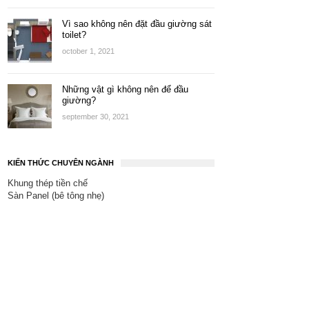
Vì sao không nên đặt đầu giường sát
toilet?
october 1, 2021
Những vật gì không nên để đầu
giường?
september 30, 2021
KIẾN THỨC CHUYÊN NGÀNH
Khung thép tiền chế
Sàn Panel (bê tông nhẹ)