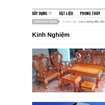
XÂY DỰNG
VẬT LIỆU
PHONG THỦY
BREAKING NEWS
5 years ago -
Lưu ý những điều cấm 
Kinh Nghiệm