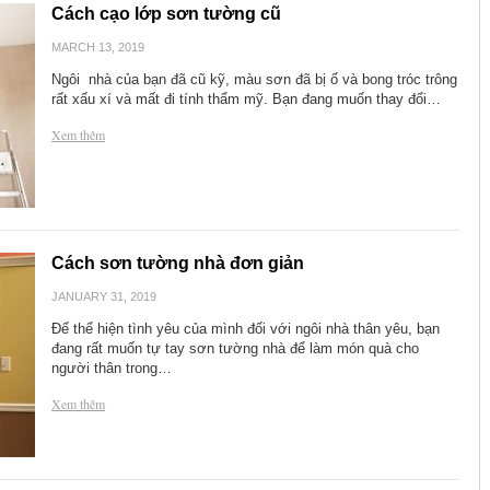
Cách cạo lớp sơn tường cũ
MARCH 13, 2019
Ngôi nhà của bạn đã cũ kỹ, màu sơn đã bị ố và bong tróc trông
rất xấu xí và mất đi tính thẩm mỹ. Bạn đang muốn thay đổi…
Xem thêm
Cách sơn tường nhà đơn giản
JANUARY 31, 2019
Để thể hiện tình yêu của mình đối với ngôi nhà thân yêu, bạn
đang rất muốn tự tay sơn tường nhà để làm món quà cho
người thân trong…
Xem thêm