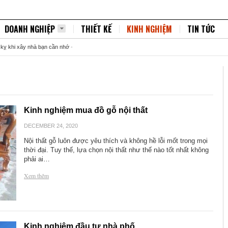
DOANH NGHIỆP
THIẾT KẾ
KINH NGHIỆM
TIN TỨC
kỵ khi xây nhà bạn cần nhớ
-
Kinh nghiệm mua đồ gỗ nội thất
DECEMBER 24, 2020
Nội thất gỗ luôn được yêu thích và không hề lỗi mốt trong mọi
thời đại. Tuy thế, lựa chọn nội thất như thế nào tốt nhất không
phải ai…
Xem thêm
Kinh nghiệm đầu tư nhà phố