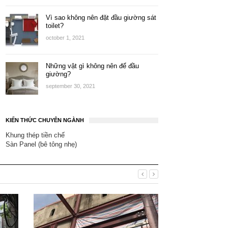
Vì sao không nên đặt đầu giường sát
toilet?
october 1, 2021
Những vật gì không nên để đầu
giường?
september 30, 2021
KIẾN THỨC CHUYÊN NGÀNH
Khung thép tiền chế
Sàn Panel (bê tông nhẹ)