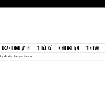
DOANH NGHIỆP
THIẾT KẾ
KINH NGHIỆM
TIN TỨC
kỵ khi xây nhà bạn cần nhớ
-