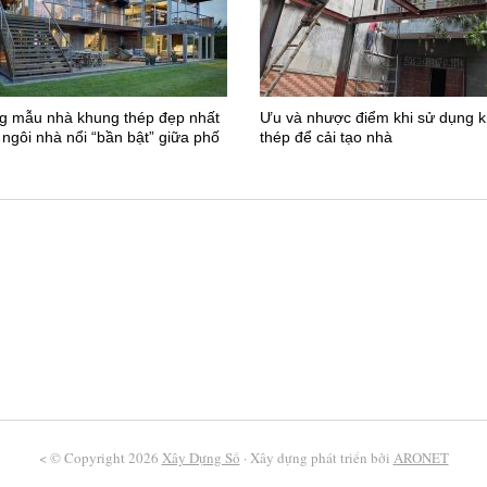
g mẫu nhà khung thép đẹp nhất
Ưu và nhược điểm khi sử dụng 
 ngôi nhà nổi “bần bật” giữa phố
thép để cải tạo nhà
< © Copyright 2026
Xây Dựng Số
· Xây dựng phát triển bởi
ARONET