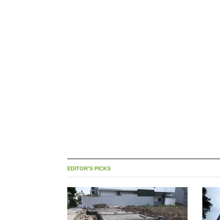
EDITOR'S PICKS