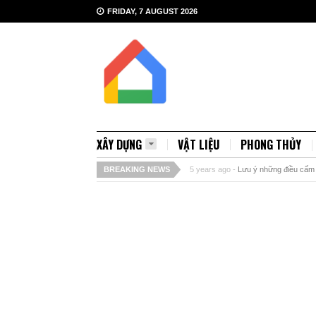
FRIDAY, 7 AUGUST 2026
XÂY DỰNG
VẬT LIỆU
PHONG THỦY
BREAKING NEWS
5 years ago -
Lưu ý những điều cấm 