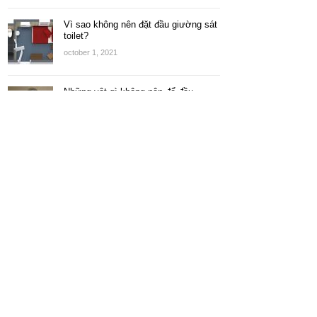
Vì sao không nên đặt đầu giường sát
toilet?
october 1, 2021
Những vật gì không nên để đầu
giường?
september 30, 2021
KIẾN THỨC CHUYÊN NGÀNH
Khung thép tiền chế
Sàn Panel (bê tông nhẹ)