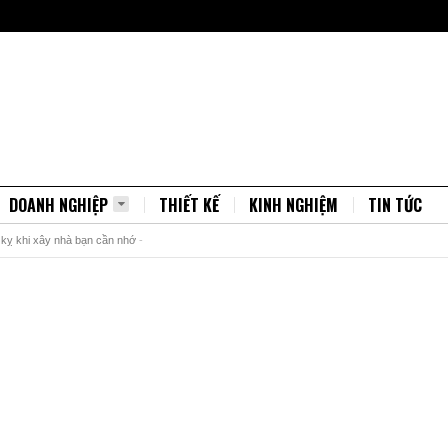
DOANH NGHIỆP
THIẾT KẾ
KINH NGHIỆM
TIN TỨC
kỵ khi xây nhà bạn cần nhớ
-