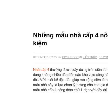
Những mẫu nhà cấp 4 nôn
kiệm
DECEMBER 1, 2022
BY
XAYDUNGSO
IN
KIẾN TRÚC
·
16 CO
Nhà cấp 4
thường được xây dựng trên diện tích 
dụng không nhiều dẫn đến các khu vực công nă
đời. Với thiết kế độc đáo giúp mở rộng diện t
mẫu nhà này là lựa chọn lý tưởng cho các gia đì
mẫu nhà cấp 4 nông thôn chữ L đẹp với đầy đủ