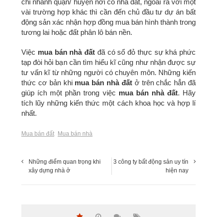
chi nhánh quận/ huyện nơi có nhà đất, ngoài ra với một
vài trường hợp khác thì cần đến chủ đầu tư dự án bất
động sản xác nhận hợp đồng mua bán hình thành trong
tương lai hoặc đất phân lô bán nền.
Việc
mua bán nhà đất
đã có sổ đỏ thực sự khá phức
tạp đòi hỏi bạn cần tìm hiểu kĩ cũng như nhận được sự
tư vấn kĩ từ những người có chuyên môn. Những kiến
thức cơ bản khi
mua bán nhà đất
ở trên chắc hẳn đã
giúp ích một phần trong việc
mua bán nhà đất
. Hãy
tích lũy những kiến thức một cách khoa học và hợp lí
nhất.
Mua bán đất
Mua bán nhà
Những điểm quan trọng khi
3 công ty bất động sản uy tín
xây dựng nhà ở
hiện nay