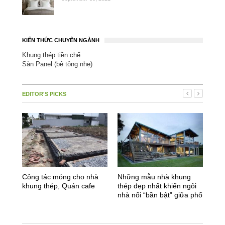
KIẾN THỨC CHUYÊN NGÀNH
Khung thép tiền chế
Sàn Panel (bê tông nhẹ)
EDITOR'S PICKS
Công tác móng cho nhà
Những mẫu nhà khung
Ưu 
khung thép, Quán cafe
thép đẹp nhất khiến ngôi
dụn
nhà nổi “bần bật” giữa phố
tạo