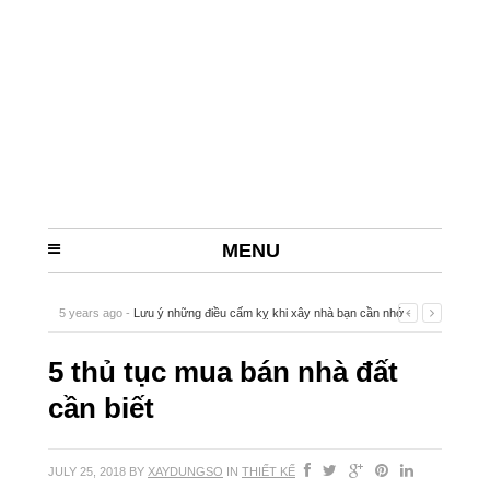
MENU
5 years ago -
Lưu ý những điều cấm kỵ khi xây nhà bạn cần nhớ
-
5 thủ tục mua bán nhà đất
cần biết
JULY 25, 2018
BY
XAYDUNGSO
IN
THIẾT KẾ