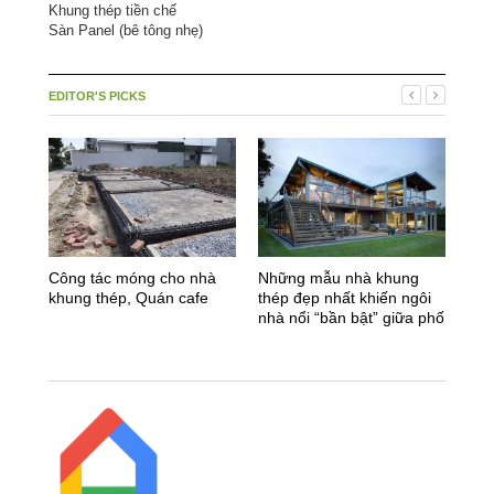
Khung thép tiền chế
Sàn Panel (bê tông nhẹ)
EDITOR'S PICKS
Công tác móng cho nhà
Những mẫu nhà khung
Ưu 
khung thép, Quán cafe
thép đẹp nhất khiến ngôi
dụn
nhà nổi “bần bật” giữa phố
tạo