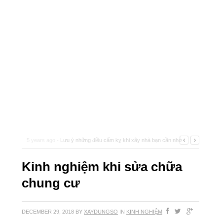
5 years ago -
Lưu ý những điều cấm kỵ khi xây nhà bạn cần nhớ
-
Kinh nghiệm khi sửa chữa
chung cư
DECEMBER 29, 2018
BY
XAYDUNGSO
IN
KINH NGHIỆM